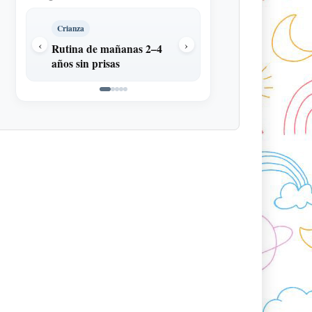
Crianza
Conducta
‹
›
Rutina de mañanas 2–4
Rabietas al vestirs
años sin prisas
hacer