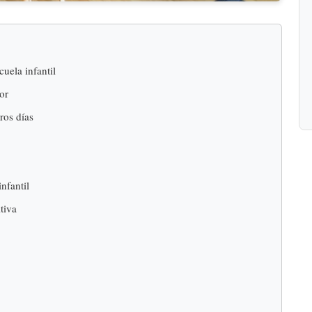
cuela infantil
or
ros días
nfantil
tiva