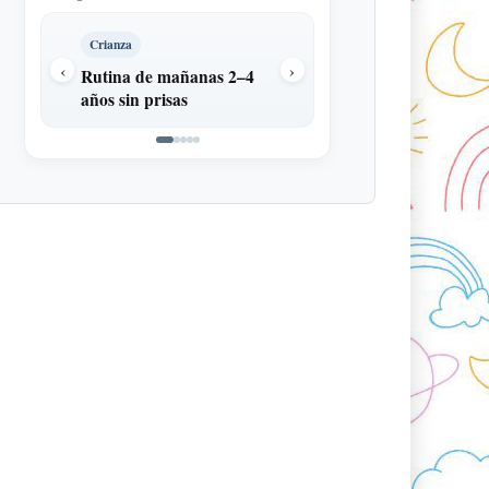
Crianza
Conducta
‹
›
Rutina de mañanas 2–4
Rabietas al vestirse: 
años sin prisas
hacer